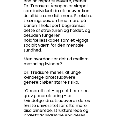
end holdsportsudøvere, mener
Dr. Treasure. Årsagen er simpel:
som individuel idrætsudøver kan
du altid træne lidt mere. Et ekstra
træningspas, en time mere på
banen. I holdsport begrænses
dette af strukturen og holdet, og
desuden fungerer
holdfællesskabet som et vigtigt
socialt værn for den mentale
sundhed.
Men hvordan ser det ud mellem
mænd og kvinder?
Dr. Treasure mener, at unge
kvindelige idrætsudøvere
generelt løber større risiko.
“Generelt set – og det her er en
grov generalisering – er
kvindelige idrætsudøvere i deres
første universitetsår ofte mere
disciplinerede, strukturerede og
præstationsdrevne end deres