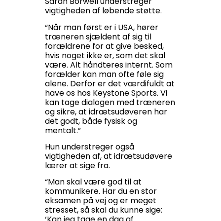
Sarah Borwell understreger
vigtigheden af løbende støtte.
“Når man først er i USA, hører
træneren sjældent af sig til
forældrene for at give besked,
hvis noget ikke er, som det skal
være. Alt håndteres internt. Som
forælder kan man ofte føle sig
alene. Derfor er det værdifuldt at
have os hos Keystone Sports. Vi
kan tage dialogen med træneren
og sikre, at idrætsudøveren har
det godt, både fysisk og
mentalt.”
Hun understreger også
vigtigheden af, at idrætsudøvere
lærer at sige fra.
“Man skal være god til at
kommunikere. Har du en stor
eksamen på vej og er meget
stresset, så skal du kunne sige:
‘Kan jeg tage en dag af