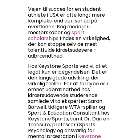
Vejen til succes for en student
athlete i USA er ofte langt mere
kompleks, end den ser ud på
overfladen. Bag medaljer,
mesterskaber og
sport
scholarships
findes en virkelighed,
der kan stoppe selv de mest
talentfulde idrætsudøvere –
udbrændthed.
Hos Keystone Sports ved vi, at et
legat kun er begyndelsen. Det er
den langsigtede udvikling, der
virkelig tæller. For at fordybe os i
emnet udbrændthed hos
idrætsudøvende studerende
samlede vi to eksperter: Sarah
Borwell, tidligere WTA-spiller og
Sport & Education Consultant hos
Keystone Sports, samt Dr. Darren
Treasure, professor i Sports
Psychology og ansvarlig for
mental præstation i
Keystone