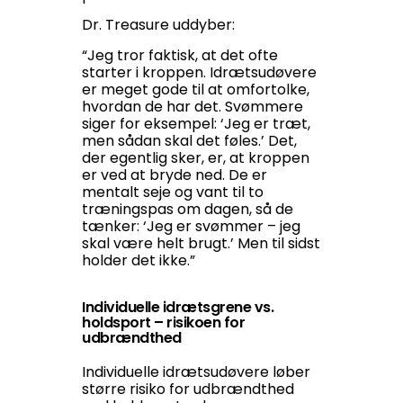
Dr. Treasure uddyber:
“Jeg tror faktisk, at det ofte
starter i kroppen. Idrætsudøvere
er meget gode til at omfortolke,
hvordan de har det. Svømmere
siger for eksempel: ‘Jeg er træt,
men sådan skal det føles.’ Det,
der egentlig sker, er, at kroppen
er ved at bryde ned. De er
mentalt seje og vant til to
træningspas om dagen, så de
tænker: ‘Jeg er svømmer – jeg
skal være helt brugt.’ Men til sidst
holder det ikke.”
Individuelle idrætsgrene vs.
holdsport – risikoen for
udbrændthed
Individuelle idrætsudøvere løber
større risiko for udbrændthed