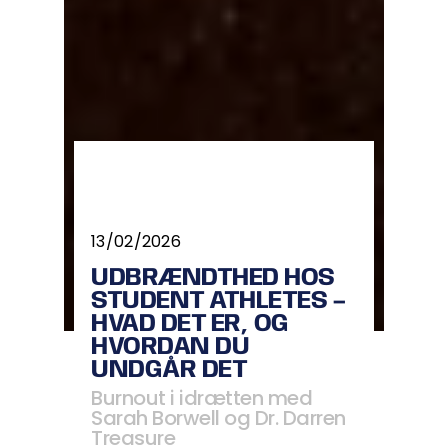
13/02/2026
UDBRÆNDTHED HOS
STUDENT ATHLETES –
HVAD DET ER, OG
HVORDAN DU
UNDGÅR DET
Burnout i idrætten med
Sarah Borwell og Dr. Darren
Treasure