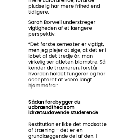
mere udfordrende, fordi de
pludselig har mere frihed end
tidligere.
Sarah Borwell understreger
vigtigheden af et længere
perspektiv:
“Det første semester er vigtigt,
men jeg plejer at sige, at det er i
løbet af det tredje år, man
virkelig ser atleten blomstre. Så
kender de træneren, forstår
hvordan holdet fungerer og har
accepteret at være langt
hjemmefra.”
Sådan forebygger du
udbrændthed som
idrætsudøvende studerende
Restitution er ikke det modsatte
af træning – det er en
grundlæggende del af den. I