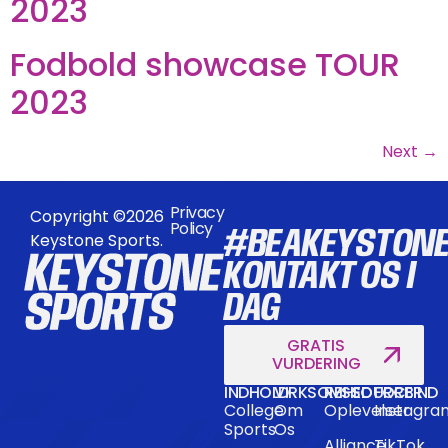
2023
Fodbold showcase TOUR
2023
Next
→
Privacy
Copyright ©2026
Policy
#BEAKEYSTON
Keystone Sports.
KONTAKT OS I
DAG
GRATIS
VURDERING
INDHOLD
VIRKSOMHED
RESSOURCER
FORBIND
College
Om
Oplevelser
Instagra
Sports
Os
Alliance
TikTok