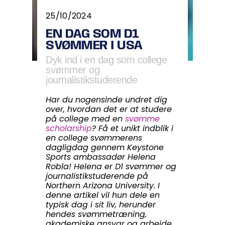
25/10/2024
EN DAG SOM D1
SVØMMER I USA
Dyk ind i en dag som college
svømmer og
journalistikstuderende
Har du nogensinde undret dig
over, hvordan det er at studere
på college med en
svømme
scholarship
? Få et unikt indblik i
en college svømmerens
dagligdag gennem Keystone
Sports ambassadør Helena
Robla! Helena er D1 svømmer og
journalistikstuderende på
Northern Arizona University. I
denne artikel vil hun dele en
typisk dag i sit liv, herunder
hendes svømmetræning,
akademiske ansvar og arbejde