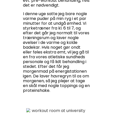
evt. pre-workout behandling, hvis
det er nødvendigt.
I denne uge satte jeg bare nogle
varme puder på min ryg i et par
minutter for at undgå ømhed. Vi
styrketræner fra kl. 6 til 7, og
efter det går jeg normalt til vores
træningsrum og laver nogle
øvelser i de varme og kolde
badekar. Hvis noget gør ondt
eller føles ekstra ømt, vil jeg gå til
en fra vores atletiske sundheds
personale og få lidt behandling i
stedet. Efter det får jeg
morgenmad på energistationen
igen. De laver havregryn til os om
morgenen, så jeg plejer at tage
en skål med nogle toppings og en
proteinshake.