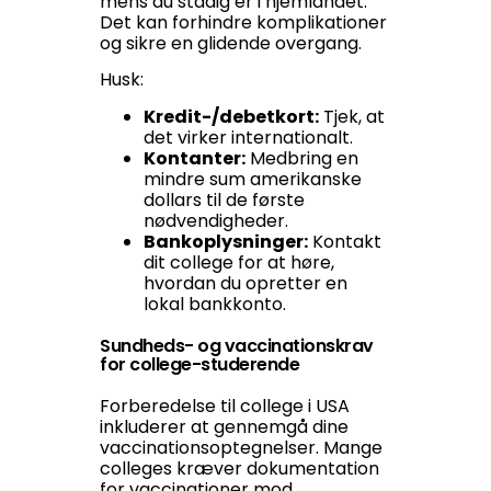
mens du stadig er i hjemlandet.
Det kan forhindre komplikationer
og sikre en glidende overgang.
Husk:
Kredit-/debetkort:
Tjek, at
det virker internationalt.
Kontanter:
Medbring en
mindre sum amerikanske
dollars til de første
nødvendigheder.
Bankoplysninger:
Kontakt
dit college for at høre,
hvordan du opretter en
lokal bankkonto.
Sundheds- og vaccinationskrav
for college-studerende
Forberedelse til college i USA
inkluderer at gennemgå dine
vaccinationsoptegnelser. Mange
colleges kræver dokumentation
for vaccinationer mod