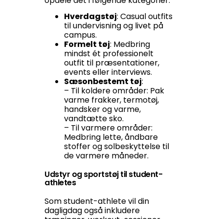
opdele det i følgende kategorier:
Hverdagstøj
: Casual outfits
til undervisning og livet på
campus.
Formelt tøj
: Medbring
mindst ét professionelt
outfit til præsentationer,
events eller interviews.
Sæsonbestemt tøj
:
– Til koldere områder: Pak
varme frakker, termotøj,
handsker og varme,
vandtætte sko.
–
Til varmere områder:
Medbring lette, åndbare
stoffer og solbeskyttelse til
de varmere måneder.
Udstyr og sportstøj til student-
athletes
Som student-athlete vil din
dagligdag også inkludere