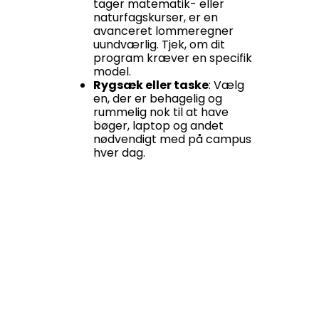
tager matematik- eller
naturfagskurser, er en
avanceret lommeregner
uundværlig. Tjek, om dit
program kræver en specifik
model.
Rygsæk eller taske
: Vælg
en, der er behagelig og
rummelig nok til at have
bøger, laptop og andet
nødvendigt med på campus
hver dag.
Værelsesudstyr til kollegiet
Som førsteårsstuderende bor du
sandsynligvis på kollegieværelse
på campus. Dette bliver dit nye
hjem, så prøv at gøre det så
hyggeligt som muligt med
personlige detaljer som
familiefotos eller små
dekorationer.